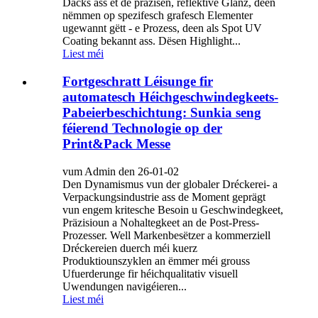
Dacks ass et de präzisen, reflektive Glanz, deen
nëmmen op spezifesch grafesch Elementer
ugewannt gëtt - e Prozess, deen als Spot UV
Coating bekannt ass. Dësen Highlight...
Liest méi
Fortgeschratt Léisunge fir
automatesch Héichgeschwindegkeets-
Pabeierbeschichtung: Sunkia seng
féierend Technologie op der
Print&Pack Messe
vum Admin den 26-01-02
Den Dynamismus vun der globaler Dréckerei- a
Verpackungsindustrie ass de Moment geprägt
vun engem kritesche Besoin u Geschwindegkeet,
Präzisioun a Nohaltegkeet an de Post-Press-
Prozesser. Well Markenbesëtzer a kommerziell
Dréckereien duerch méi kuerz
Produktiounszyklen an ëmmer méi grouss
Ufuerderunge fir héichqualitativ visuell
Uwendungen navigéieren...
Liest méi