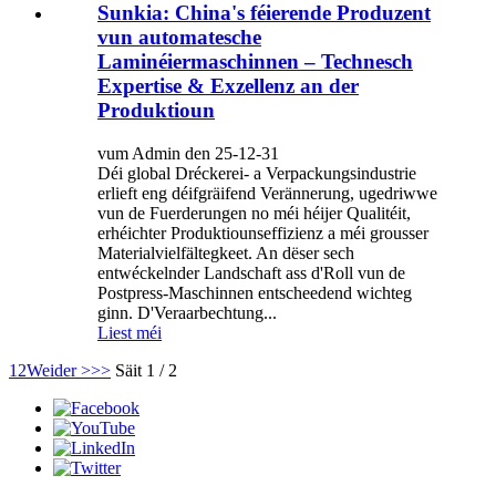
Sunkia: China's féierende Produzent
vun automatesche
Laminéiermaschinnen – Technesch
Expertise & Exzellenz an der
Produktioun
vum Admin den 25-12-31
Déi global Dréckerei- a Verpackungsindustrie
erlieft eng déifgräifend Verännerung, ugedriwwe
vun de Fuerderungen no méi héijer Qualitéit,
erhéichter Produktiounseffizienz a méi grousser
Materialvielfältegkeet. An dëser sech
entwéckelnder Landschaft ass d'Roll vun de
Postpress-Maschinnen entscheedend wichteg
ginn. D'Veraarbechtung...
Liest méi
1
2
Weider >
>>
Säit 1 / 2