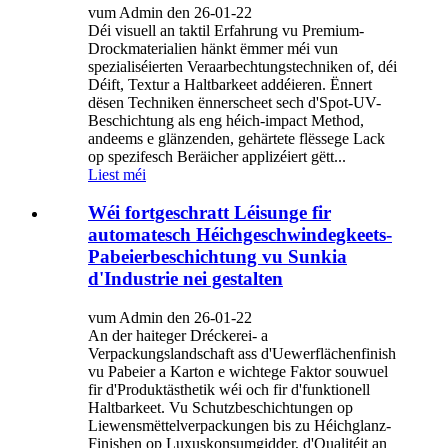
vum Admin den 26-01-22
Déi visuell an taktil Erfahrung vu Premium-
Drockmaterialien hänkt ëmmer méi vun
spezialiséierten Veraarbechtungstechniken of, déi
Déift, Textur a Haltbarkeet addéieren. Ënnert
dësen Techniken ënnerscheet sech d'Spot-UV-
Beschichtung als eng héich-impact Method,
andeems e glänzenden, gehärtete flëssege Lack
op spezifesch Beräicher applizéiert gëtt...
Liest méi
Wéi fortgeschratt Léisunge fir
automatesch Héichgeschwindegkeets-
Pabeierbeschichtung vu Sunkia
d'Industrie nei gestalten
vum Admin den 26-01-22
An der haiteger Dréckerei- a
Verpackungslandschaft ass d'Uewerflächenfinish
vu Pabeier a Karton e wichtege Faktor souwuel
fir d'Produktästhetik wéi och fir d'funktionell
Haltbarkeet. Vu Schutzbeschichtungen op
Liewensmëttelverpackungen bis zu Héichglanz-
Finishen op Luxuskonsumgidder, d'Qualitéit an