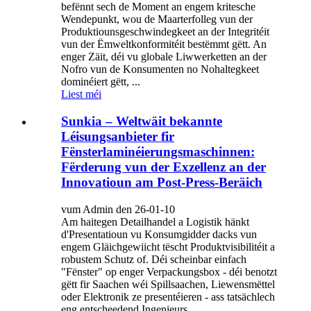
befënnt sech de Moment an engem kritesche
Wendepunkt, wou de Maarterfolleg vun der
Produktiounsgeschwindegkeet an der Integritéit
vun der Ëmweltkonformitéit bestëmmt gëtt. An
enger Zäit, déi vu globale Liwwerketten an der
Nofro vun de Konsumenten no Nohaltegkeet
dominéiert gëtt, ...
Liest méi
Sunkia – Weltwäit bekannte
Léisungsanbieter fir
Fënsterlaminéierungsmaschinnen:
Fërderung vun der Exzellenz an der
Innovatioun am Post-Press-Beräich
vum Admin den 26-01-10
Am haitegen Detailhandel a Logistik hänkt
d'Presentatioun vu Konsumgidder dacks vun
engem Gläichgewiicht tëscht Produktvisibilitéit a
robustem Schutz of. Déi scheinbar einfach
"Fënster" op enger Verpackungsbox - déi benotzt
gëtt fir Saachen wéi Spillsaachen, Liewensmëttel
oder Elektronik ze presentéieren - ass tatsächlech
eng entscheedend Ingenieurs...