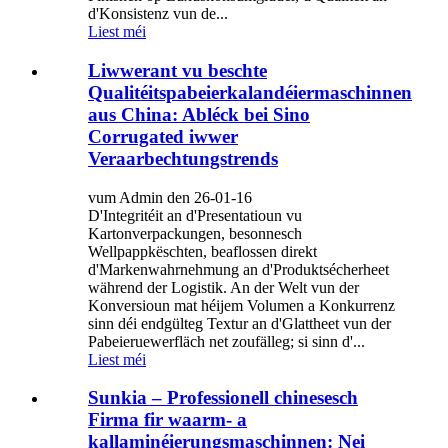
d'Konsistenz vun de...
Liest méi
Liwwerant vu beschte
Qualitéitspabeierkalandéiermaschinnen
aus China: Abléck bei Sino
Corrugated iwwer
Veraarbechtungstrends
vum Admin den 26-01-16
D'Integritéit an d'Presentatioun vu
Kartonverpackungen, besonnesch
Wellpappkëschten, beaflossen direkt
d'Markenwahrnehmung an d'Produktsécherheet
während der Logistik. An der Welt vun der
Konversioun mat héijem Volumen a Konkurrenz
sinn déi endgülteg Textur an d'Glattheet vun der
Pabeieruewerfläch net zoufälleg; si sinn d'...
Liest méi
Sunkia – Professionell chinesesch
Firma fir waarm- a
kallaminéierungsmaschinnen: Nei