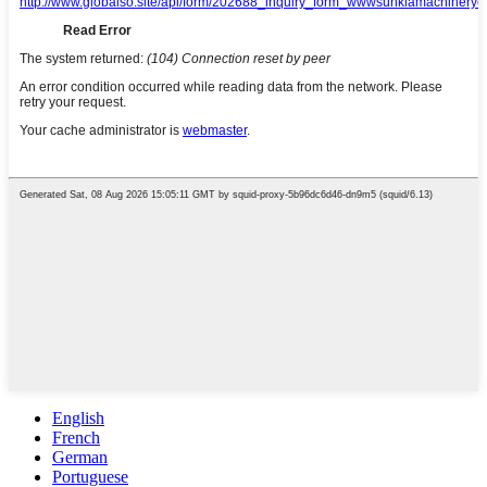
English
French
German
Portuguese