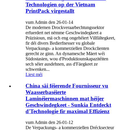
Technologien op der Vietnam
PrintPack virgestallt
vum Admin den 26-01-14
De modernen Drockveraarbechtungssektor
erfuerdert net nëmme Geschwindegkeet a
Präzisioun, mä och eng ongehéiert Villfältegkeet,
fir déi divers Bedierfnesser vu globale
Verpackungs- a kommerziellen Drockclienten
gerecht ze ginn. An dynamesche Mäert wéi
Südostasien, wou d'Produktiounskapazitéiten
sech séier ausdehnen, ass d'Fäegkeet ze
schwenken...
Liest méi
China säi féierende Fournisseur vu
Waasserbaséierte
Laminéiermaschinnen mat héijer
Geschwindegkeet - Sunkia Entdeckt
d'Technologie fir maximal Effizienz
vum Admin den 26-01-12
De Verpackungs- a kommerziellen Drécksecteur