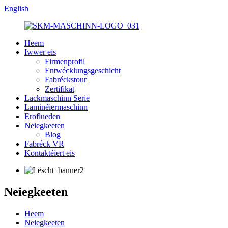
English
Heem
Iwwer eis
Firmenprofil
Entwécklungsgeschicht
Fabréckstour
Zertifikat
Lackmaschinn Serie
Laminéiermaschinn
Eroflueden
Neiegkeeten
Blog
Fabréck VR
Kontaktéiert eis
Neiegkeeten
Heem
Neiegkeeten