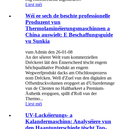
Liest méi
Wéi ee sech de beschte professionelle
Produzent vun
Thermolaminéierungsmaschinnen a
China auswielt: E Beschaffungsguide
vu Sunkia
vum Admin den 26-01-08
An der séierer Welt vum kommerziellen
Dréckerei läit den Ënnerscheed tëscht engem
héichqualitative Produkt an engem
Wegwerfprodukt dacks am Ofschlossprozess
nom Drécken. Well d'Zuel vun den digitalen an
Offsetdruckvolumen eropgeet an d'Ufuerderunge
vun de Clienten no Haltbarkeet a Premium-
Ästhetik eropgoen, spillt d'Roll vun der
Thermo...
Liest méi
UV-Lackéierungs- a
Kalandermaschinn: Analyséiere vun
den Haaptunterschiede tëscht Top-