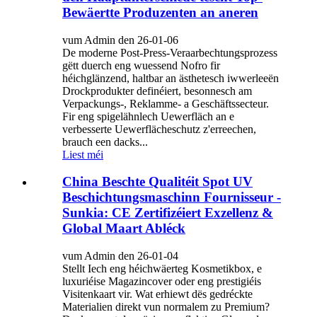
Bewäertte Produzenten an aneren
vum Admin den 26-01-06
De moderne Post-Press-Veraarbechtungsprozess
gëtt duerch eng wuessend Nofro fir
héichglänzend, haltbar an ästhetesch iwwerleeën
Drockprodukter definéiert, besonnesch am
Verpackungs-, Reklamme- a Geschäftssecteur.
Fir eng spigelähnlech Uewerfläch an e
verbesserte Uewerflächeschutz z'erreechen,
brauch een dacks...
Liest méi
China Beschte Qualitéit Spot UV
Beschichtungsmaschinn Fournisseur -
Sunkia: CE Zertifizéiert Exzellenz &
Global Maart Abléck
vum Admin den 26-01-04
Stellt Iech eng héichwäerteg Kosmetikbox, e
luxuriéise Magazincover oder eng prestigiéis
Visitenkaart vir. Wat erhiewt dës gedréckte
Materialien direkt vun normalem zu Premium?