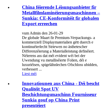
China féierende Léisungsanbieter fir
Metallfilmlaminéierungsmaschinnen –
Sunkia: CE-Konformitéit fir globalen
Export erreechen
vum Admin den 26-01-29
De globale Maart fir Premium-Verpackungs- a
kommerziell Displaymaterialien gëtt duerch e
kontinuéierlecht Striewen no ästhetescher
Differenzéierung a Materialleistung definéiert.
Néierens ass dat méi evident wéi bei der
Uwendung vu metalliséierte Folien, déi e
luxuriéisen, spigelähnlechen Ofschloss ubidden,
verbessert ...
Liest méi
Innovatiounen aus China - Déi bescht
Qualitéit Spot UV
Beschichtungsmaschinn Fournisseur
Sunkia gouf op China Print
presentéiert