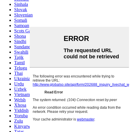
Sinhala
Slovak
Slovenian
Somali
Samoan
Scots Gaelic
Shona
Sindhi
Sundanese
Swahili
Tajik
Tamil
Telugu
Thai
Ukrainian
Urdu
Uzbek
Vietnamese
Welsh
Xhosa
Yiddish
Yoruba
Zulu
Kinyarwanda
Tatar