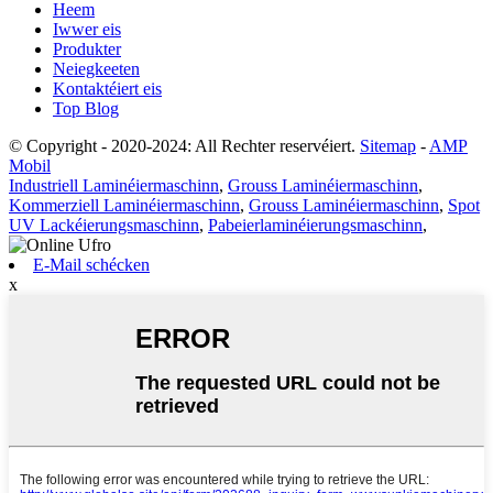
Heem
Iwwer eis
Produkter
Neiegkeeten
Kontaktéiert eis
Top Blog
© Copyright - 2020-2024: All Rechter reservéiert.
Sitemap
-
AMP
Mobil
Industriell Laminéiermaschinn
,
Grouss Laminéiermaschinn
,
Kommerziell Laminéiermaschinn
,
Grouss Laminéiermaschinn
,
Spot
UV Lackéierungsmaschinn
,
Pabeierlaminéierungsmaschinn
,
E-Mail schécken
x